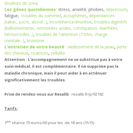
douleurs de zona
Les gênes quotidiennes:
stress, anxiété, phobies,
dépression
,
fatigue,
troubles du sommeil
,
acouphènes
,
dépendances
(tabac, sucre, alcool...)
,
incontinence/énurésie
,
troubles digestifs
(ballonnements, remontées acides, constipation, diarrhées,
hémorroïdes...)
,
troubles de l'attention (TDAH, charge
mentale...)
,
bruxisme
L'entretien de votre beauté
:
vieillissement de la peau
,
perte
des cheveux
,
cicatrices
,
cellulite
Attention : L'accompagnement ne se substitue pas à votre
suivi médical, il est complémentaire. Il ne supprime pas la
maladie chronique, mais il peut aider à en atténuer
significativement les troubles.
Prise de rendez-vous sur Resalib
: resalib.fr/p/92182
Tarifs
:
ère
1
séance 70 euros/60 pour les -de 18 ans (1h15)