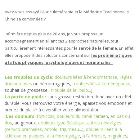
Avez-vous essayé
l'Auriculothérapie et la Médecine Traditionnelle
Chinoise
combinées ?
Infirmière depuis plus de 20 ans, je vous propose un
accompagnement en alliant ces 2 approches naturelles, tout
particulièrement intéressantes pour
la santé de la femme
. En effet,
elles proposent des solutions concernant sur
les problématiques
à la fois physiques, psychologiques et hormonales :
Les troubles du cycle:
douleurs liées à l'endométriose
,
règles
douloureuses
ou hémorragiques,
troubles liés à la ménopause
,
souhait de grossesse,
trouble de la libido...
)
La perte de poids
:
sans grosse restriction donc avec un effet
durable. Vous retrouvez votre énergie, apaisez vos émotions et
prenez du plaisir à diversifier votre alimentation.
Les douleurs:
torticolis
,
douleurs du canal carpien
,
en bas du
dos
, au genoux,
douleurs type Sciatique
,
autres névralgies
(cervico-brachiales, Arnold, trijumeau...)
,
douleurs liées à la
sclérose en plaques
,
à la fibromyalgie
,
à l'arthrose
,
migraines
,